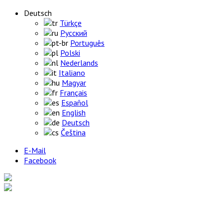
Deutsch
Türkçe
Русский
Português
Polski
Nederlands
Italiano
Magyar
Français
Español
English
Deutsch
Čeština
E-Mail
Facebook
Home
Produkte