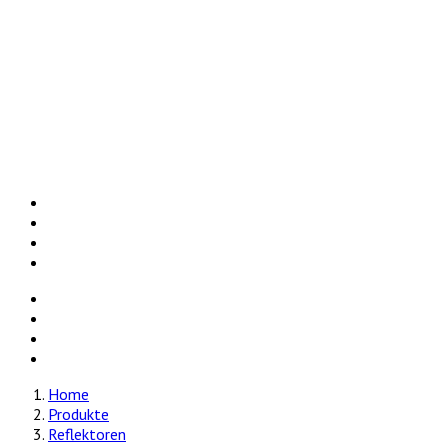
Energiesparlampen
Growzelte
Heizmatten
Pflanzsäcke
Reflektoren
Zimmergewächshäuser
Zubehör
Händler
Kontakt
Home
Produkte
Reflektoren