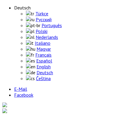
Deutsch
Türkçe
Русский
Português
Polski
Nederlands
Italiano
Magyar
Français
Español
English
Deutsch
Čeština
E-Mail
Facebook
Home
Produkte