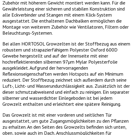
Zubehör mit höherem Gewicht montiert werden kann. Für die
Gewährleistung einer sicheren und stabilen Konstruktion sind
alle Eckverbinder und Stangen mit einem Klick-System
ausgestattet. Die enthaltenen Dachbalken ermöglichen die
Montage von weiterem Zubehör wie Ventilatoren, Filtern oder
Beleuchtungs-Systemen.
Bei allen HORTOSOL Growzelten ist der Stoffbezug aus einem
robustem und strapazierfähigem Polyester Oxford 600D
Gewebe hergestellt und auf der Innenseite mit einer
hochreflektierenden silbernen 97µm Mylar Polyesterfolie
ausgekleidet. Aufgrund der hervorragenden
Reflexionseigenschaften werden Hotspots auf ein Minimum
reduziert. Der Stoffbezug zeichnet sich außerdem durch seine
Luft-, Licht- und Wasserundurchlässigkeit aus. Zusätzlich ist der
dieser schmutzabweisend und einfach zu reinigen. Ein separater
silberner und wasserdichter Einlegeboden ist bei jedem
Growzelt enthalten und erleichtert eine spätere Reinigung.
Das Growzelt ist mit einer vorderen und seitlichen Tür
ausgestattet, um gute Zugangsmöglichkeiten zu den Pflanzen
zu erhalten. An den Seiten des Growzelts befinden sich unten,
oben, sowie auch im Dach, Anschlussmöglichkeiten für