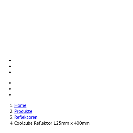
Energiesparlampen
Growzelte
Heizmatten
Pflanzsäcke
Reflektoren
Zimmergewächshäuser
Zubehör
Händler
Kontakt
Home
Produkte
Reflektoren
Cooltube Reflektor 125mm x 400mm