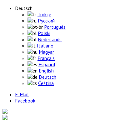
Deutsch
Türkçe
Русский
Português
Polski
Nederlands
Italiano
Magyar
Français
Español
English
Deutsch
Čeština
E-Mail
Facebook
Home
Produkte