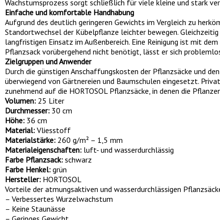
Wachstumsprozess sorgt schließlich für viele kleine und stark ve
Einfache und komfortable Handhabung
Aufgrund des deutlich geringeren Gewichts im Vergleich zu herk
Standortwechsel der Kübelpflanze leichter bewegen. Gleichzeiti
langfristigen Einsatz im Außenbereich. Eine Reinigung ist mit de
Pflanzsack vorübergehend nicht benötigt, lässt er sich problem
Zielgruppen und Anwender
Durch die günstigen Anschaffungskosten der Pflanzsäcke und de
überwiegend von Gärtnereien und Baumschulen eingesetzt. Priva
zunehmend auf die HORTOSOL Pflanzsäcke, in denen die Pflanzen
Volumen:
25 Liter
Durchmesser:
30 cm
Höhe:
36 cm
Material:
Vliesstoff
Materialstärke:
260 g/m² – 1,5 mm
Materialeigenschaften:
luft- und wasserdurchlässig
Farbe Pflanzsack:
schwarz
Farbe Henkel:
grün
Hersteller:
HORTOSOL
Vorteile der atmungsaktiven und wasserdurchlässigen Pflanzsäck
– Verbessertes Wurzelwachstum
– Keine Staunässe
– Geringes Gewicht