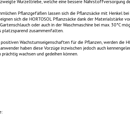
rzweigte Wurzeltriebe, welche eine bessere Nährstoffversorgung de
ömmlichen Pflanzgefäßen lassen sich die Pflanzsäcke mit Henkel b
g eignen sich die HORTOSOL Pflanzsäcke dank der Materialstärke v
m Gartenschlauch oder auch in der Waschmaschine bei max. 30°C mögl
los platzsparend zusammenfalten.
n positiven Wachstumseigenschaften für die Pflanzen, werden die
tanwender haben diese Vorzüge inzwischen jedoch auch kennengele
 prächtig wachsen und gedeihen können.
e: